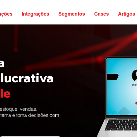
uções
Integrações
Segmentos
Cases
Artigos
a
lucrativa
le
 estoque, vendas,
istema e toma decisões com